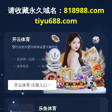
爱游戏体育网页版登录
首 页
-
新闻动态
-
机床知识
四辊爱游戏体育网页版登录-爱游戏（中国） 各
配件有什么功能？
发布时间：
作者：创图
咨询热线：18761717758
返回列表
客户购买四辊爱游戏体育网页版登录-爱游戏（中国） 的时候会问，
四辊爱游戏体育网页版登录-爱游戏（中国） 的配件有什么作用？下
面我就来说说配件的作用。
四辊爱游戏体育网页版登录-爱游戏（中国） 各配件的作用
（1）四辊爱游戏体育网页版登录-爱游戏（中国） 上下辊：为爱游
戏体育网页版登录-爱游戏（中国） 的重要部件，材质为精制锻件，