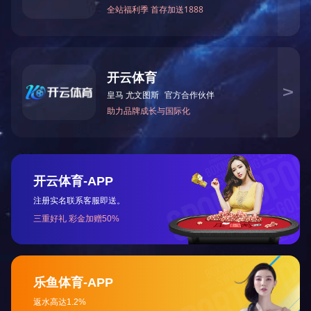
推荐产品
型材弯曲机
四辊爱游戏体育网页版登录-爱游戏（中国）
故障你会处理吗？客户购买四辊爱游戏体育网
页版登录-爱游戏（中国） 的时候出现故障的
/ 2023-02-10
时候如何解决？这个时候就要客户去检测下是
什么问题，如何去检查解决。 首先，可以用仪
W12大型四辊爱游戏体育网页版登录-爱游戏（中国）
器测量采用常规爱游戏体育网页版登录-爱游戏
四辊爱游戏体育网页版登录-爱游戏（中国）
（中国） 电工检测仪器，工具，按系统电路图
故障你会处理吗？客户购买四辊爱游戏体育网
及机...
页版登录-爱游戏（中国） 的时候出现故障的
/ 2023-02-10
时候如何解决？这个时候就要客户去检测下是
什么问题，如何去检查解决。 首先，可以用仪
W12全自动数控四辊爱游戏体育网页版登录-爱游戏（中国）
器测量采用常规爱游戏体育网页版登录-爱游戏
四辊爱游戏体育网页版登录-爱游戏（中国）
（中国） 电工检测仪器，工具，按系统电路图
故障你会处理吗？客户购买四辊爱游戏体育网
及机...
页版登录-爱游戏（中国） 的时候出现故障的
/ 2023-02-10
时候如何解决？这个时候就要客户去检测下是
什么问题，如何去检查解决。 首先，可以用仪
W12液压四辊爱游戏体育网页版登录-爱游戏（中国）
器测量采用常规爱游戏体育网页版登录-爱游戏